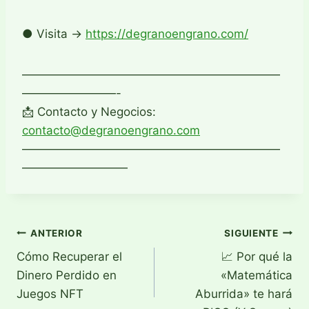
● Visita →
https://degranoengrano.com/
——————————————————————
————————-
📩 Contacto y Negocios:
contacto@degranoengrano.com
——————————————————————
—————————
Navegación
ANTERIOR
SIGUIENTE
Cómo Recuperar el
📈 Por qué la
de
Dinero Perdido en
«Matemática
entradas
Juegos NFT
Aburrida» te hará