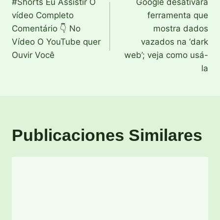
#Shorts Eu Assistir O
Google desativará
de
vídeo Completo
ferramenta que
entradas
Comentário 👇 No
mostra dados
Vídeo O YouTube quer
vazados na ‘dark
Ouvir Você
web’; veja como usá-
la
Publicaciones Similares