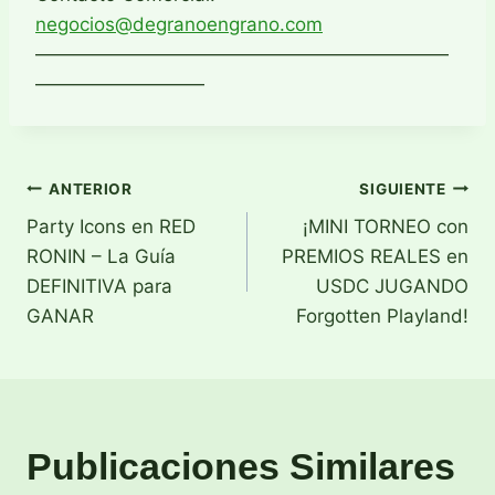
negocios@degranoengrano.com
——————————————————————
—————————
Navegación
ANTERIOR
SIGUIENTE
Party Icons en RED
¡MINI TORNEO con
de
RONIN – La Guía
PREMIOS REALES en
entradas
DEFINITIVA para
USDC JUGANDO
GANAR
Forgotten Playland!
Publicaciones Similares