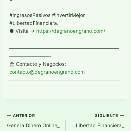
#IngresosPasivos #InvertirMejor
#LibertadFinanciera.
● Visita →
https://degranoengrano.com/
——————————————————————
————————-
📩 Contacto y Negocios:
contacto@degranoengrano.com
——————————————————————
—————————
Navegación
ANTERIOR
SIGUIENTE
Genera Dinero Online_
Libertad Financiera_
de