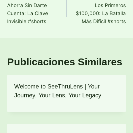
Ahorra Sin Darte
Los Primeros
de
Cuenta: La Clave
$100,000: La Batalla
entradas
Invisible #shorts
Más Difícil #shorts
Publicaciones Similares
Welcome to SeeThruLens | Your
Journey, Your Lens, Your Legacy