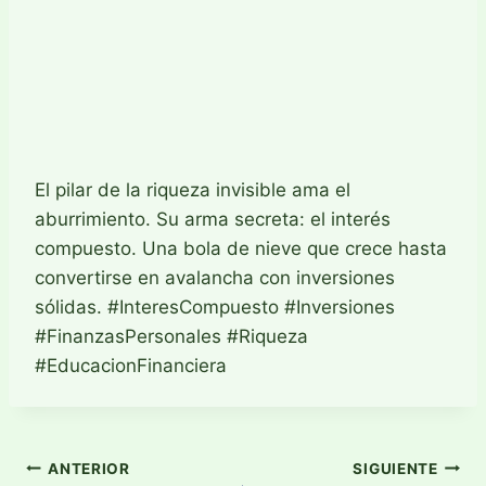
El pilar de la riqueza invisible ama el
aburrimiento. Su arma secreta: el interés
compuesto. Una bola de nieve que crece hasta
convertirse en avalancha con inversiones
sólidas. #InteresCompuesto #Inversiones
#FinanzasPersonales #Riqueza
#EducacionFinanciera
Navegación
ANTERIOR
SIGUIENTE