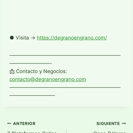
● Visita →
https://degranoengrano.com/
——————————————————————
————————-
📩 Contacto y Negocios:
contacto@degranoengrano.com
——————————————————————
—————————
Navegación
ANTERIOR
SIGUIENTE