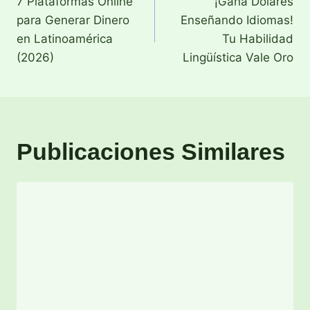
7 Plataformas Online
¡Gana Dólares
de
para Generar Dinero
Enseñando Idiomas!
entradas
en Latinoamérica
Tu Habilidad
(2026)
Lingüística Vale Oro
Publicaciones Similares