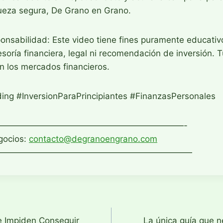
ueza segura, De Grano en Grano.
nsabilidad: Este video tiene fines puramente educativo
soría financiera, legal ni recomendación de inversión. T
en los mercados financieros.
ing #InversionParaPrincipiantes #FinanzasPersonales
——————————————————————-
gocios:
contacto@degranoengrano.com
———————————————————————
n
 Impiden Conseguir
La única guía que n