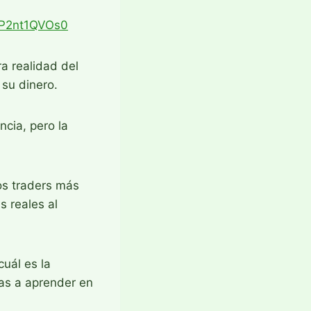
/7P2nt1QVOs0
a realidad del
 su dinero.
cia, pero la
os traders más
 reales al
uál es la
vas a aprender en