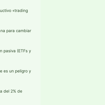
ructivo «trading
mana para cambiar
ón pasiva (ETFs y
e es un peligro y
ra del 2% de