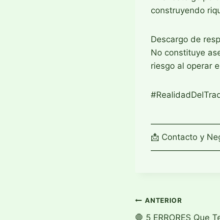
construyendo riq
Descargo de respo
No constituye ase
riesgo al operar 
#RealidadDelTrad
————————
📩 Contacto y Ne
————————
Navegació
ANTERIOR
🛑 5 ERRORES Que Te