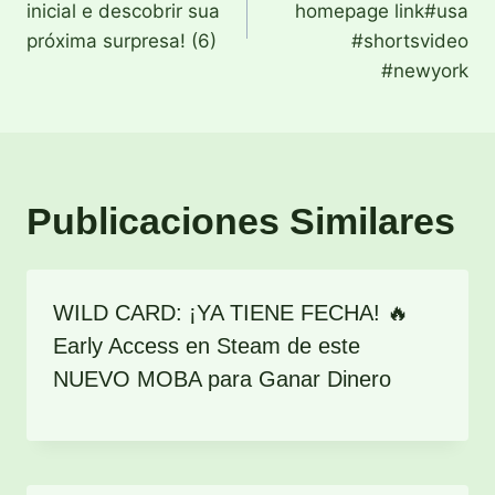
entradas
inicial e descobrir sua
homepage link#usa
próxima surpresa! (6)
#shortsvideo
#newyork
Publicaciones Similares
WILD CARD: ¡YA TIENE FECHA! 🔥
Early Access en Steam de este
NUEVO MOBA para Ganar Dinero