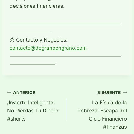
decisiones financieras.
——————————————————————
————————-
📩 Contacto y Negocios:
contacto@degranoengrano.com
——————————————————————
—————————
Navegación
ANTERIOR
SIGUIENTE
¡Invierte Inteligente!
La Física de la
de
No Pierdas Tu Dinero
Pobreza: Escapa del
entradas
#shorts
Ciclo Financiero
#finanzas