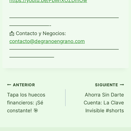
https://youtu.be/FbWfXOZDmOw
——————————————————————
————————-
📩 Contacto y Negocios:
contacto@degranoengrano.com
——————————————————————
—————————
Navegación
ANTERIOR
SIGUIENTE
Tapa los huecos
Ahorra Sin Darte
de
financieros: ¡Sé
Cuenta: La Clave
entradas
constante! 🎯
Invisible #shorts