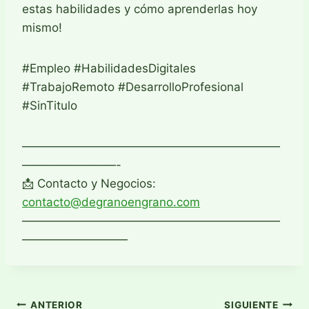
estas habilidades y cómo aprenderlas hoy
mismo!
#Empleo #HabilidadesDigitales
#TrabajoRemoto #DesarrolloProfesional
#SinTitulo
——————————————————————
————————-
📩 Contacto y Negocios:
contacto@degranoengrano.com
——————————————————————
—————————
Navegación
ANTERIOR
SIGUIENTE